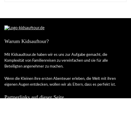
Warum Kidsauftour?
Mit Kidsaudtour.de haben wir es uns zur Aufgabe gemacht, die
Komplexität von Familienreisen zu vereinfachen und sie für alle
Beteiligten angenehmer zu machen.
Wenn die Kleinen ihre ersten Abenteuer erleben, die Welt mit ihren
eigenen Augen entdecken, wollen wir als Eltern, dass es perfekt ist.
Partnerlinks auf dieser Seite
Ich lege großen Wert auf Transparenz und Offenheit. Deshalb will ich
nicht verheimlichen, dass ich im Falle eines Kaufs über einen Link dieser
Seite, eine Provision erhalte.
Als Amazon-Partner verdiene ich an
qualifizierten Verkäufen.
Bitte denke daran, dass wir keinen Online-Shop