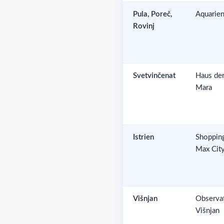
Pula, Poreč,
Aquarie
Rovinj
Svetvinčenat
Haus de
Mara
Istrien
Shoppin
Max Cit
Višnjan
Observa
Višnjan