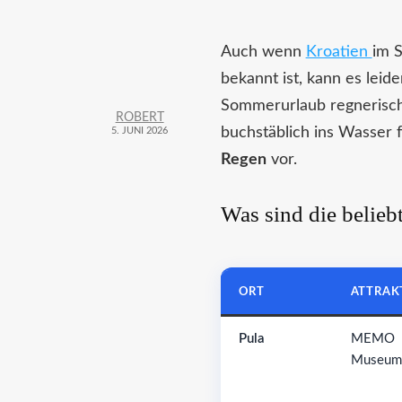
Auch wenn
Kroatien
im 
bekannt ist, kann es lei
Sommerurlaub regnerische
ROBERT
buchstäblich ins Wasser f
5. JUNI 2026
Regen
vor.
Was sind die beliebt
ORT
ATTRAK
Pula
MEMO
Museum