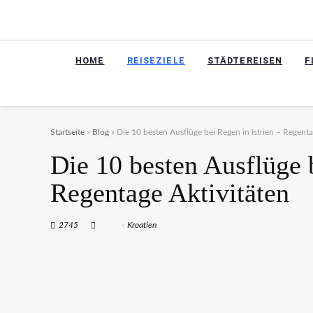
HOME
REISEZIELE
STÄDTEREISEN
F
Startseite
»
Blog
»
Die 10 besten Ausflüge bei Regen in Istrien – Regenta
Die 10 besten Ausflüge b
Regentage Aktivitäten
2745
Kroatien